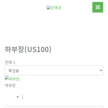
콘
텐
츠
로
건
너
뛰
하부장(US100)
기
전체 1
하부장
1