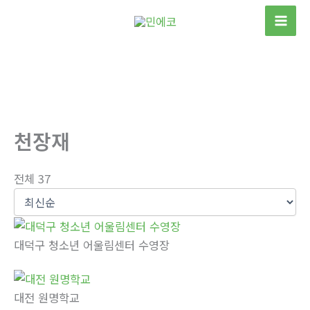
콘
텐
츠
로
건
너
뛰
천장재
기
전체 37
대덕구 청소년 어울림센터 수영장
대전 원명학교